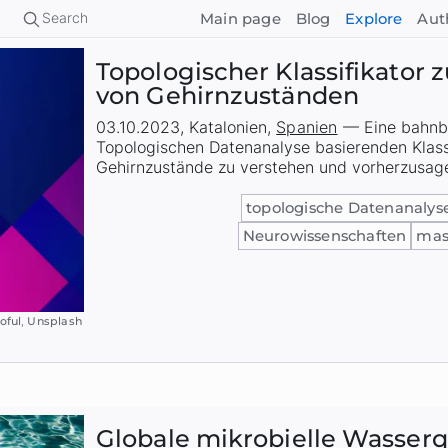
Search
Main page
Blog
Explore
Aut
Topologischer Klassifikator 
von Gehirnzuständen
03.10.2023
,
Katalonien
,
Spanien
—
Eine bahnb
Topologischen Datenanalyse basierenden Klass
Gehirnzustände zu verstehen und vorherzusag
topologische Datenanalys
Neurowissenschaften
mas
oful
,
Unsplash
Globale mikrobielle Wasserq