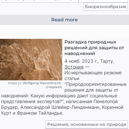
Биоразнообразие
Read more
Разгадка природных
решений для защиты от
наводнений
4 нояб. 2023 г.
,
Тарту
,
Эстония
—
Исчерпывающее резюме
статьи
Image by
Wolfgang Hasselmann
,
"Природоориентированные
Unsplash
решения для защиты от
наводнений: Какую информацию дают социальные
представления экспертов?", написанная Пенелопой
Брудер, Александрой Шлейер-Линденманн, Коринной
Курт и Франком Тайландье.
Решения, основанные на природе