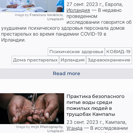
27 сент. 2023 г.
,
Европа
,
Ирландия
—
В недавно
Image by
Francisco Venâncio
,
проведенном
Unsplash
исследовании говорится об
ухудшении психического здоровья персонала домов
престарелых во время пандемии COVID-19 в
Ирландии.
Психическое здоровье
КОВИД-19
Дома престарелых
Ирландия
Здравоохранение
Read more
Практика безопасного
питья воды среди
пожилых людей в
трущобах Кампалы
23 сент. 2023 г.
,
Кампала
,
Image by
mrjn Photography
,
Уганда
—
В исследовании
Unsplash