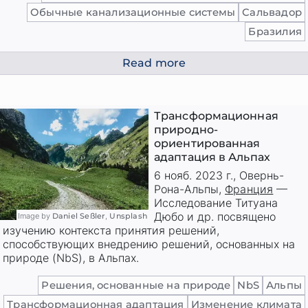
Обычные канализационные системы
Сальвадор
Бразилия
Read more
Трансформационная
природно-
ориентированная
адаптация в Альпах
6 нояб. 2023 г.
,
Овернь-
Рона-Альпы
,
Франция
—
Исследование Титуана
Дюбо и др. посвящено
Image by
Daniel Seßler
,
Unsplash
изучению контекста принятия решений,
способствующих внедрению решений, основанных на
природе (NbS), в Альпах.
Решения, основанные на природе
NbS
Альпы
Трансформационная адаптация
Изменение климата