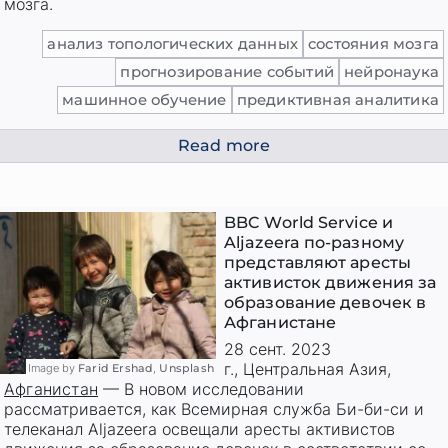
мозга.
анализ топологических данных
состояния мозга
прогнозирование событий
нейронаука
машинное обучение
предиктивная аналитика
Read more
BBC World Service и
Aljazeera по-разному
представляют аресты
активисток движения за
образование девочек в
Афганистане
28 сент. 2023
г.
,
Центральная Азия
,
Image by
Farid Ershad
,
Unsplash
Афганистан
—
В новом исследовании
рассматривается, как Всемирная служба Би-би-си и
телеканал Aljazeera освещали аресты активистов