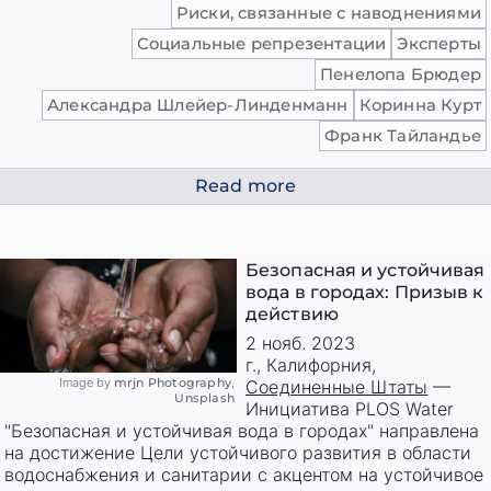
Риски, связанные с наводнениями
Социальные репрезентации
Эксперты
Пенелопа Брюдер
Александра Шлейер-Линденманн
Коринна Курт
Франк Тайландье
Read more
Безопасная и устойчивая
вода в городах: Призыв к
действию
2 нояб. 2023
г.
,
Калифорния
,
Image by
mrjn Photography
,
Соединенные Штаты
—
Unsplash
Инициатива PLOS Water
"Безопасная и устойчивая вода в городах" направлена
на достижение Цели устойчивого развития в области
водоснабжения и санитарии с акцентом на устойчивое