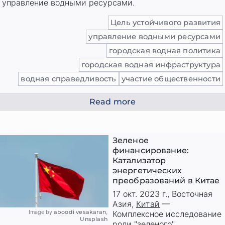
управление водными ресурсами.
Цель устойчивого развития
управление водными ресурсами
городская водная политика
городская водная инфраструктура
водная справедливость
участие общественности
Read more
Зеленое
финансирование:
Катализатор
энергетических
преобразований в Китае
17 окт. 2023 г.
,
Восточная
Азия
,
Китай
—
Image by
aboodi vesakaran
,
Комплексное исследование
Unsplash
роли "зеленого"