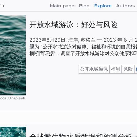
ch
Main page
Blog
Explore
Authors
开放水域游泳：好处与风险
2023年8月29日
,
海岸
,
苏格兰
—
2023 年 8 
题为 "公开水域游泳对健康、福祉和环境的自我
横断面证据"，调查了开放水域游泳对公众健康和
公开水域游泳
福利
风险
Boca
,
Unsplash
全球微生物水质数据和预测分析