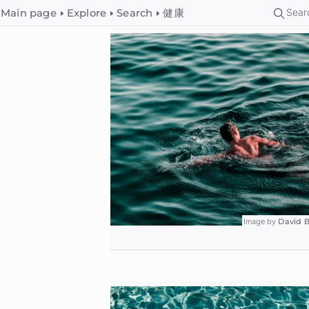
Sear
健康
Main page
Explore
Search
Image by
David 