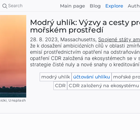
Search
Main page
Blog
Explore
Auth
Modrý uhlík: Výzvy a cesty p
mořském prostředí
28. 8. 2023
,
Massachusetts
,
Spojené státy am
že k dosažení ambiciózních cílů v oblasti zmírň
emisí prostřednictvím opatření na odstraňován
opatření CDR založená na ekosystémech se v 
strategie čisté nuly a nové snahy o kreditování 
modrý uhlík
účtování uhlíku
mořské pro
CDR
CDR založený na ekosystému
icki
,
Unsplash