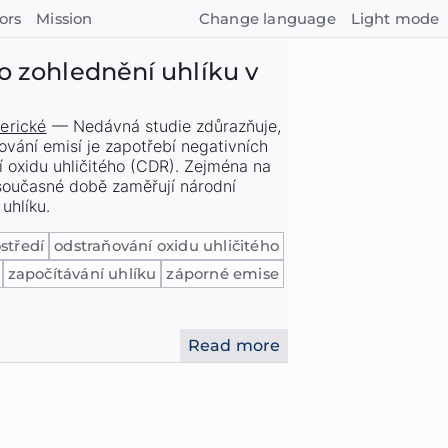
ors
Mission
Change language
Light mode
ro zohlednění uhlíku v
erické
—
Nedávná studie zdůrazňuje,
ování emisí je zapotřebí negativních
í oxidu uhličitého (CDR). Zejména na
současné době zaměřují národní
uhlíku.
středí
odstraňování oxidu uhličitého
započítávání uhlíku
záporné emise
Read more