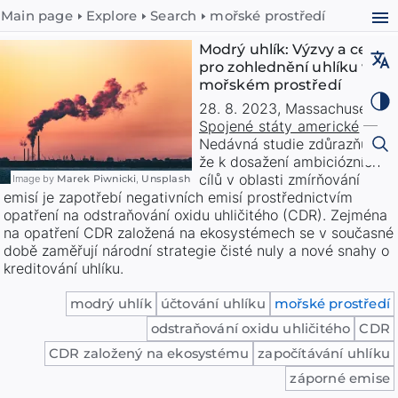
Main page
Explore
Search
mořské prostředí
Modrý uhlík: Výzvy a cesty
pro zohlednění uhlíku v
mořském prostředí
28. 8. 2023
,
Massachusetts
,
Spojené státy americké
—
Nedávná studie zdůrazňuje,
že k dosažení ambiciózních
cílů v oblasti zmírňování
Image by
Marek Piwnicki
,
Unsplash
emisí je zapotřebí negativních emisí prostřednictvím
opatření na odstraňování oxidu uhličitého (CDR). Zejména
na opatření CDR založená na ekosystémech se v současné
době zaměřují národní strategie čisté nuly a nové snahy o
kreditování uhlíku.
modrý uhlík
účtování uhlíku
mořské prostředí
odstraňování oxidu uhličitého
CDR
CDR založený na ekosystému
započítávání uhlíku
záporné emise