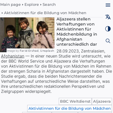
Main page
Explore
Search
Aktivistinnen für die Bildung von Mädchen
BBC World Service und
Aljazeera stellen
Verhaftungen von
Aktivistinnen für
Mädchenbildung in
Afghanistan
unterschiedlich dar
28.09.2023
,
Zentralasien
,
Image by
Farid Ershad
,
Unsplash
Afghanistan
—
In einer neuen Studie wird untersucht, wie
der BBC World Service und Aljazeera die Verhaftungen
von Aktivistinnen für die Bildung von Mädchen im Rahmen
der strengen Scharia in Afghanistan dargestellt haben. Die
Studie ergab, dass die beiden Nachrichtensender die
Verhaftungen auf unterschiedliche Weise darstellten, was
ihre unterschiedlichen redaktionellen Perspektiven und
Zielgruppen widerspiegelt.
BBC Weltdienst
Aljazeera
Aktivistinnen für die Bildung von Mädchen