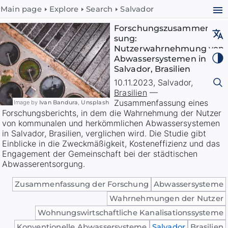
Main page
Explore
Search
Salvador
Forschungszusammenfas
sung:
Nutzerwahrnehmung von
Abwassersystemen in
Salvador, Brasilien
10.11.2023
,
Salvador
,
Brasilien
—
Zusammenfassung eines
Image by
Ivan Bandura
,
Unsplash
Forschungsberichts, in dem die Wahrnehmung der Nutzer
von kommunalen und herkömmlichen Abwassersystemen
in Salvador, Brasilien, verglichen wird. Die Studie gibt
Einblicke in die Zweckmäßigkeit, Kosteneffizienz und das
Engagement der Gemeinschaft bei der städtischen
Abwasserentsorgung.
Zusammenfassung der Forschung
Abwassersysteme
Wahrnehmungen der Nutzer
Wohnungswirtschaftliche Kanalisationssysteme
Konventionelle Abwassersysteme
Salvador
Brasilien