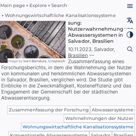
Main page
Explore
Search
Wohnungswirtschaftliche Kanalisationssysteme
Forschungszusammenfas
sung:
Nutzerwahrnehmung von
Abwassersystemen in
Salvador, Brasilien
10.11.2023
,
Salvador
,
Brasilien
—
Zusammenfassung eines
Image by
Ivan Bandura
,
Unsplash
Forschungsberichts, in dem die Wahrnehmung der Nutzer
von kommunalen und herkömmlichen Abwassersystemen
in Salvador, Brasilien, verglichen wird. Die Studie gibt
Einblicke in die Zweckmäßigkeit, Kosteneffizienz und das
Engagement der Gemeinschaft bei der städtischen
Abwasserentsorgung.
Zusammenfassung der Forschung
Abwassersysteme
Wahrnehmungen der Nutzer
Wohnungswirtschaftliche Kanalisationssysteme
Konventionelle Abwassersysteme
Salvador
Brasilien