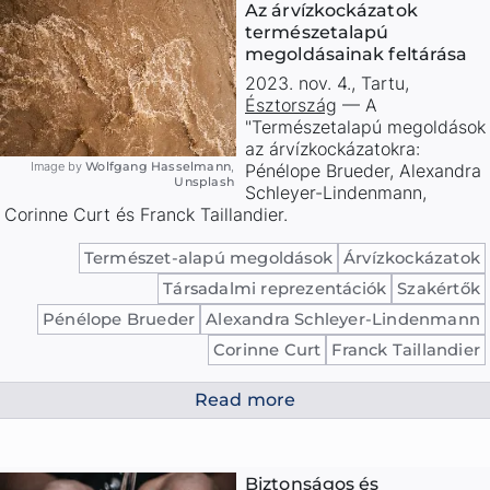
Az árvízkockázatok
természetalapú
megoldásainak feltárása
2023. nov. 4.
,
Tartu
,
Észtország
—
A
"Természetalapú megoldások
az árvízkockázatokra:
Image by
Wolfgang Hasselmann
,
Pénélope Brueder, Alexandra
Unsplash
Schleyer-Lindenmann,
Corinne Curt és Franck Taillandier.
Természet-alapú megoldások
Árvízkockázatok
Társadalmi reprezentációk
Szakértők
Pénélope Brueder
Alexandra Schleyer-Lindenmann
Corinne Curt
Franck Taillandier
Read more
Biztonságos és