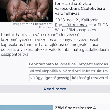
fenntartható víz a
városokban: Cselekvésre
való felhívás
2023. nov. 2.
,
Kalifornia
,
Image by
mrjn Photography
,
Egyesült Államok
—
A PLOS
Unsplash
Water "Biztonságos és
fenntartható víz a városokban" elnevezésű
kezdeményezése a vízzel és a szennyvízelvezetéssel
kapcsolatos fenntartható fejlődési cél megvalósítását
célozza, a vízkészletekkel való fenntartható gazdálkodásra
összpontosítva.
Fenntartható fejlődési cél
vízgazdálkodás
városi vízpolitika
városi vízi infrastruktúra
vízügyi igazságosság
közösségi részvétel
Read more
Zöld finanszírozás: A