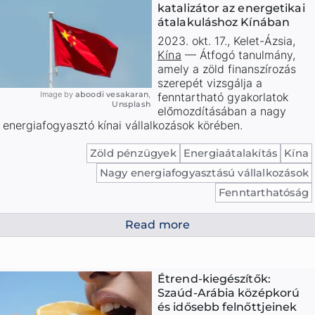
katalizátor az energetikai
átalakuláshoz Kínában
2023. okt. 17.
,
Kelet-Ázsia
,
Kína
—
Átfogó tanulmány,
amely a zöld finanszírozás
szerepét vizsgálja a
Image by
aboodi vesakaran
,
fenntartható gyakorlatok
Unsplash
előmozdításában a nagy
energiafogyasztó kínai vállalkozások körében.
Zöld pénzügyek
Energiaátalakítás
Kína
Nagy energiafogyasztású vállalkozások
Fenntarthatóság
Read more
Étrend-kiegészítők:
Szaúd-Arábia középkorú
és idősebb felnőttjeinek