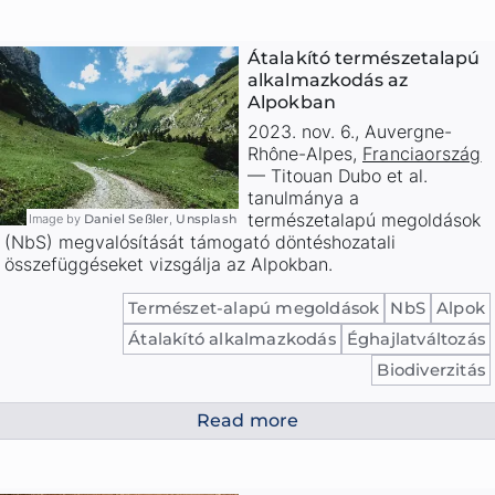
Átalakító természetalapú
alkalmazkodás az
Alpokban
2023. nov. 6.
,
Auvergne-
Rhône-Alpes
,
Franciaország
—
Titouan Dubo et al.
tanulmánya a
természetalapú megoldások
Image by
Daniel Seßler
,
Unsplash
(NbS) megvalósítását támogató döntéshozatali
összefüggéseket vizsgálja az Alpokban.
Természet-alapú megoldások
NbS
Alpok
Átalakító alkalmazkodás
Éghajlatváltozás
Biodiverzitás
Read more