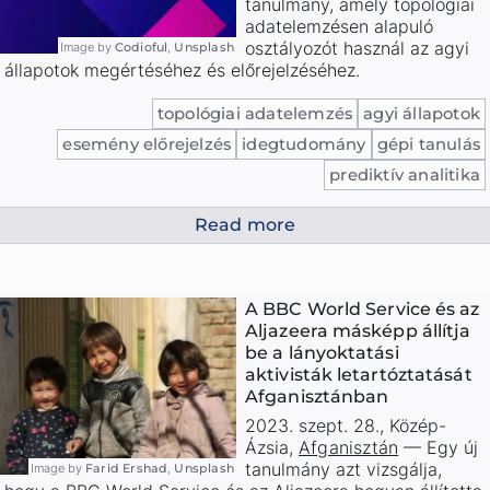
tanulmány, amely topológiai
adatelemzésen alapuló
osztályozót használ az agyi
Image by
Codioful
,
Unsplash
állapotok megértéséhez és előrejelzéséhez.
topológiai adatelemzés
agyi állapotok
esemény előrejelzés
idegtudomány
gépi tanulás
prediktív analitika
Read more
A BBC World Service és az
Aljazeera másképp állítja
be a lányoktatási
aktivisták letartóztatását
Afganisztánban
2023. szept. 28.
,
Közép-
Ázsia
,
Afganisztán
—
Egy új
tanulmány azt vizsgálja,
Image by
Farid Ershad
,
Unsplash