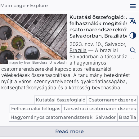
Main page
Explore
Kutatási összefoglaló: A
felhasználók megítélése a
csatornarendszerekről
Salvadorban, Brazíliában
2023. nov. 10.
,
Salvador
,
Brazília
—
A brazíliai
Salvadorban a társasházi és
a hagyományos
Image by
Ivan Bandura
,
Unsplash
csatornarendszerekkel kapcsolatos felhasználói
vélekedések összehasonlítása. A tanulmány betekintést
nyújt a városi szennyvízelvezetés gyakorlatiasságába,
költséghatékonyságába és a közösség bevonásába.
Kutatási összefoglaló
Csatornarendszerek
Felhasználói felfogás
Társasházi csatornarendszerek
Hagyományos csatornarendszerek
Salvador
Brazília
Read more