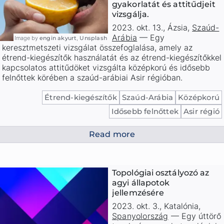
gyakorlatát és attitűdjeit
vizsgálja.
2023. okt. 13.
,
Ázsia
,
Szaúd-
Arábia
—
Egy
Image by
engin akyurt
,
Unsplash
keresztmetszeti vizsgálat összefoglalása, amely az
étrend-kiegészítők használatát és az étrend-kiegészítőkkel
kapcsolatos attitűdöket vizsgálta középkorú és idősebb
felnőttek körében a szaúd-arábiai Asir régióban.
Étrend-kiegészítők
Szaúd-Arábia
Középkorú
Idősebb felnőttek
Asir régió
Read more
Topológiai osztályozó az
agyi állapotok
jellemzésére
2023. okt. 3.
,
Katalónia
,
Spanyolország
—
Egy úttörő