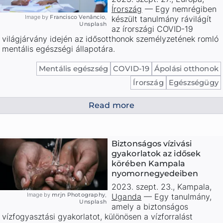
Írország
—
Egy nemrégiben
Image by
Francisco Venâncio
,
készült tanulmány rávilágít
Unsplash
az írországi COVID-19
világjárvány idején az idősotthonok személyzetének romló
mentális egészségi állapotára.
Mentális egészség
COVID-19
Ápolási otthonok
Írország
Egészségügy
Read more
Biztonságos vízivási
gyakorlatok az idősek
körében Kampala
nyomornegyedeiben
2023. szept. 23.
,
Kampala
,
Image by
mrjn Photography
,
Uganda
—
Egy tanulmány,
Unsplash
amely a biztonságos
vízfogyasztási gyakorlatot, különösen a vízforralást