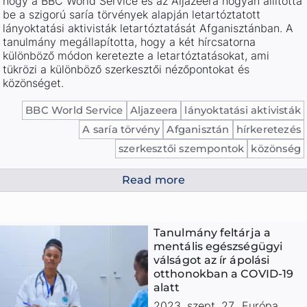
hogy a BBC World Service és az Aljazeera hogyan állította
be a szigorú saría törvények alapján letartóztatott
lányoktatási aktivisták letartóztatását Afganisztánban. A
tanulmány megállapította, hogy a két hírcsatorna
különböző módon keretezte a letartóztatásokat, ami
tükrözi a különböző szerkesztői nézőpontokat és
közönséget.
BBC World Service
Aljazeera
lányoktatási aktivisták
A saría törvény
Afganisztán
hírkeretezés
szerkesztői szempontok
közönség
Read more
Tanulmány feltárja a
mentális egészségügyi
válságot az ír ápolási
otthonokban a COVID-19
alatt
2023. szept. 27.
,
Európa
,