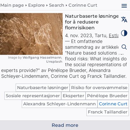
Main page
Explore
Search
Corinne Curt
Naturbaserte løsninger
for å redusere
flomrisikoen
4. nov. 2023
,
Tartu
,
Estland
—
Et omfattende
sammendrag av artikkelen
"Nature based solutions for
Image by
Wolfgang Hasselmann
,
flood risks: What insights do
Unsplash
the social representations of
experts provide?" av Pénélope Brueder, Alexandra
Schleyer-Lindenmann, Corinne Curt og Franck Taillandier.
Naturbaserte løsninger
Risiko for oversvømmelse
Sosiale representasjoner
Eksperter
Pénélope Brueder
Alexandra Schleyer-Lindenmann
Corinne Curt
Franck Taillandier
Read more